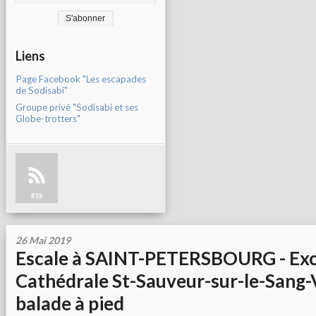
Liens
Page Facebook "Les escapades
de Sodisabi"
Groupe privé "Sodisabi et ses
Globe-trotters"
RSS
26 Mai 2019
Escale à SAINT-PETERSBOURG - Exc
Cathédrale St-Sauveur-sur-le-Sang-
balade à pied