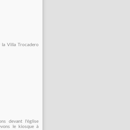
r
la Villa Trocadero
ns devant l'église
evons le kiosque à